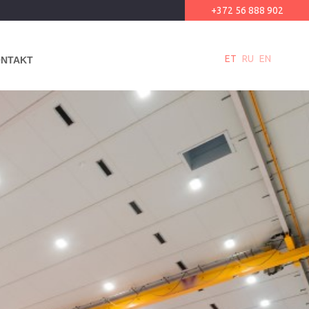
+372 56 888 902
ET
RU
EN
NTAKT