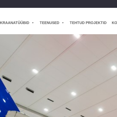
KRAANATÜÜBID
TEENUSED
TEHTUD PROJEKTID
KO