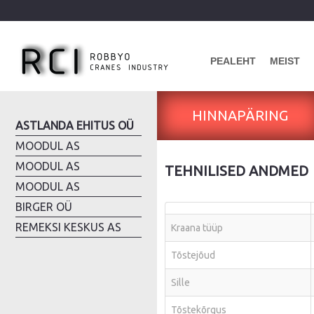
PEALEHT
MEIST
HINNAPÄRING
ASTLANDA EHITUS OÜ
MOODUL AS
MOODUL AS
TEHNILISED ANDMED
MOODUL AS
BIRGER OÜ
REMEKSI KESKUS AS
Kraana tüüp
Tõstejõud
Sille
Tõstekõrgus