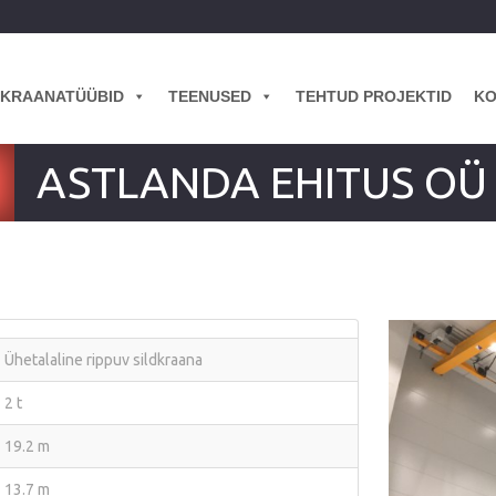
KRAANATÜÜBID
TEENUSED
TEHTUD PROJEKTID
KO
ASTLANDA EHITUS OÜ
Ühetalaline rippuv sildkraana
2 t
19.2 m
13.7 m