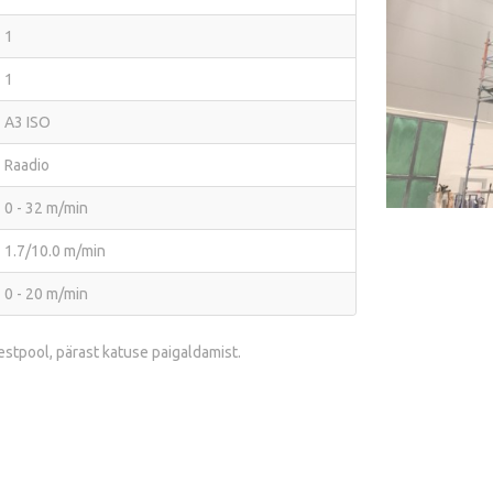
1
1
A3 ISO
Raadio
0 - 32 m/min
1.7/10.0 m/min
0 - 20 m/min
stpool, pärast katuse paigaldamist.