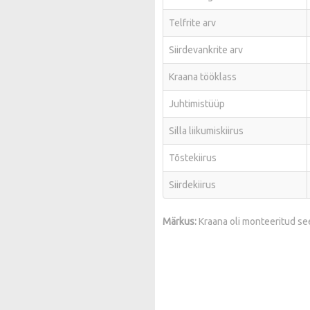
Telfrite arv
Siirdevankrite arv
Kraana tööklass
Juhtimistüüp
Silla liikumiskiirus
Tõstekiirus
Siirdekiirus
Märkus:
Kraana oli monteeritud see