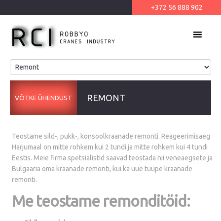
+372 56 888 902
MENU
REMONT
VÕTKE ÜHENDUST
Teostame sild-, pukk-, konsoolkraanade remonti. Reageerimisaeg
Harjumaal on mitte rohkem kui 2 tundi ja mitte rohkem kui 4 tundi
Eestis. Meie firma spetsialistid saavad teostada nii veneaegsete ja
Bulgaaria oma kraanade remonti, kui ka uue tüüpe kraanade
remonti.
Me teostame remonditöid: