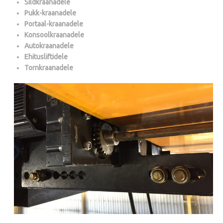
Sildkraanadele
Pukk-kraanadele
Portaal-kraanadele
Konsoolkraanadele
Autokraanadele
Ehitusliftidele
Tornkraanadele